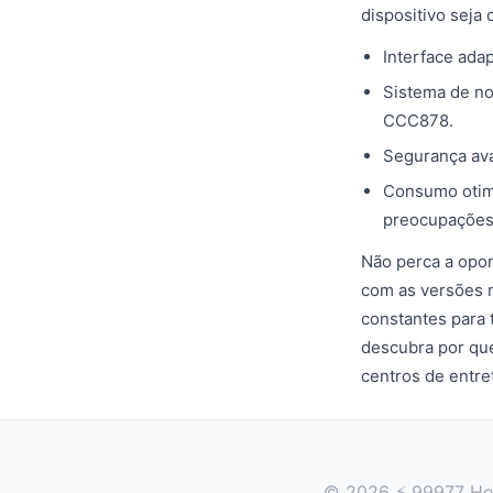
dispositivo seja
Interface ada
Sistema de no
CCC878.
Segurança ava
Consumo otimi
preocupações
Não perca a opor
com as versões m
constantes para 
descubra por qu
centros de entre
© 2026 ⚡ 99977 Hoje