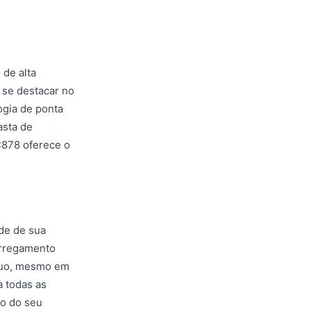
de alta
 se destacar no
ogia de ponta
asta de
C878 oferece o
ade de sua
arregamento
ínuo, mesmo em
a todas as
ho do seu