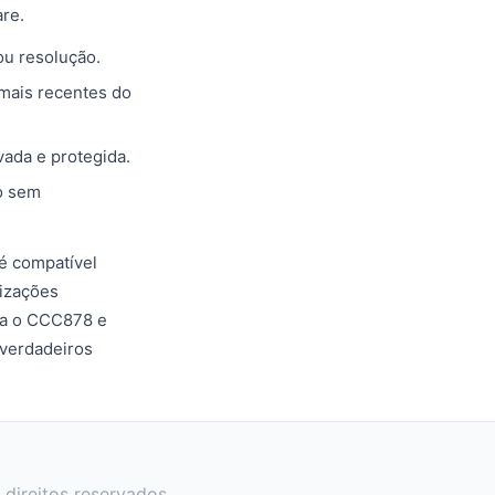
are.
ou resolução.
 mais recentes do
vada e protegida.
o sem
é compatível
lizações
ora o CCC878 e
 verdadeiros
direitos reservados.