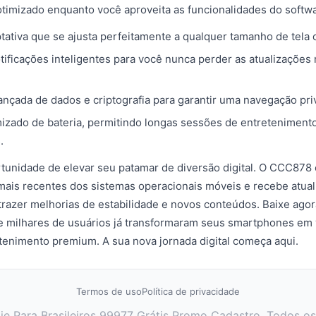
 otimizado enquanto você aproveita as funcionalidades do softw
ptativa que se ajusta perfeitamente a qualquer tamanho de tela 
tificações inteligentes para você nunca perder as atualizações
nçada de dados e criptografia para garantir uma navegação pri
zado de bateria, permitindo longas sessões de entreteniment
.
tunidade de elevar seu patamar de diversão digital. O CCC878 
ais recentes dos sistemas operacionais móveis e recebe atua
trazer melhorias de estabilidade e novos conteúdos. Baixe ag
e milhares de usuários já transformaram seus smartphones em
tenimento premium. A sua nova jornada digital começa aqui.
Termos de uso
Política de privacidade
 Para Brasileiros 99977 Grátis Promo Cadastro. Todos os 