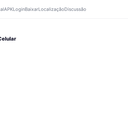
ial
APK
Login
Baixar
Localização
Discussão
Celular