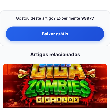
Gostou deste artigo? Experimente
99977
Baixar grátis
Artigos relacionados