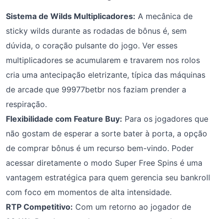
Sistema de Wilds Multiplicadores:
A mecânica de
sticky wilds durante as rodadas de bônus é, sem
dúvida, o coração pulsante do jogo. Ver esses
multiplicadores se acumularem e travarem nos rolos
cria uma antecipação eletrizante, típica das máquinas
de arcade que 99977betbr nos faziam prender a
respiração.
Flexibilidade com Feature Buy:
Para os jogadores que
não gostam de esperar a sorte bater à porta, a opção
de comprar bônus é um recurso bem-vindo. Poder
acessar diretamente o modo Super Free Spins é uma
vantagem estratégica para quem gerencia seu bankroll
com foco em momentos de alta intensidade.
RTP Competitivo:
Com um retorno ao jogador de